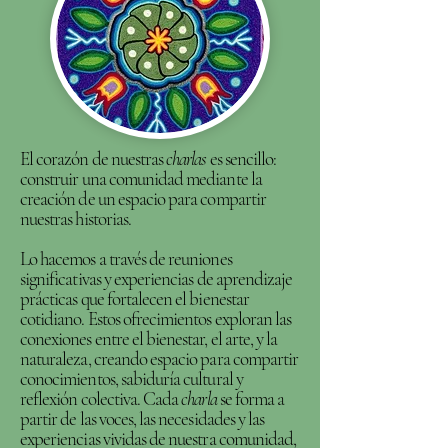
El corazón de nuestras
charlas
es sencillo:
construir una comunidad mediante la
creación de un espacio para compartir
nuestras historias.
Lo hacemos a través de reuniones
significativas y experiencias de aprendizaje
prácticas que fortalecen el bienestar
cotidiano. Estos ofrecimientos exploran las
conexiones entre el bienestar, el arte, y la
naturaleza, creando espacio para compartir
conocimientos, sabiduría cultural y
reflexión colectiva. Cada
charla
se forma a
partir de las voces, las necesidades y las
experiencias vividas de nuestra comunidad,