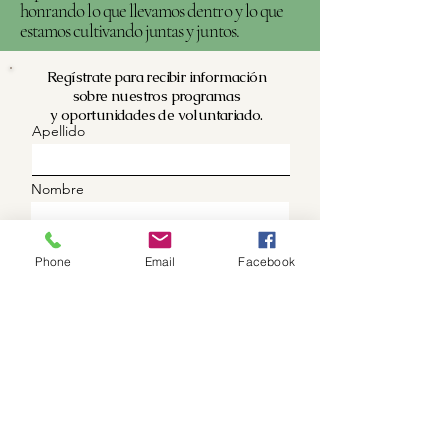
honrando lo que llevamos dentro y lo que
estamos cultivando juntas y juntos.
Regístrate para recibir información
sobre nuestros programas
y oportunidades de voluntariado.
Apellido
Nombre
Teléfono (opcional)
Phone
Email
Facebook
Correo Electrónico
¿En qué estás interesado?
Programas
Voluntariado
Registrarse